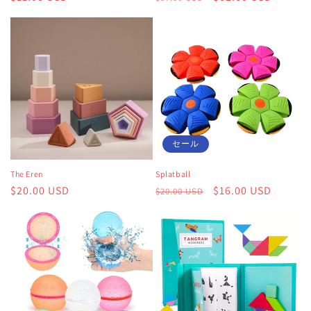
常
常
ー
価
価
ル
格
格
価
格
セール
The Eren
Splatball
通
$20.00 USD
通
セ
$16.00 USD
$20.00 USD
常
常
ー
価
価
ル
格
格
価
格