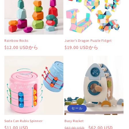
Rainbow Rocks
Junior's Dragon Puzzle Fidget
通
$12.00 USDから
通
$19.00 USDから
常
常
価
価
格
格
セール
Soda Can Rubix Spinner
Busy Rocket
通
$11.00 USD
通
セ
$62.00 USD
$87.00 USD