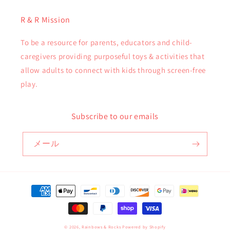
R & R Mission
To be a resource for parents, educators and child-
caregivers providing purposeful toys & activities that
allow adults to connect with kids through screen-free
play.
Subscribe to our emails
メール
決
済
方
法
© 2026,
Rainbows & Rocks
Powered by Shopify