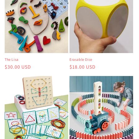
格
価
格
格
The Lisa
Erasable Dice
通
$30.00 USD
通
$18.00 USD
常
常
価
価
格
格