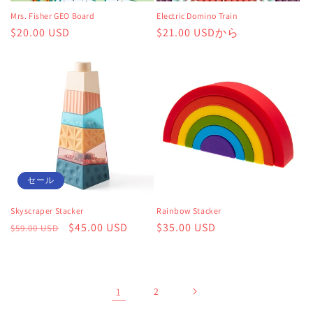
Mrs. Fisher GEO Board
Electric Domino Train
通
$20.00 USD
通
$21.00 USDから
常
常
価
価
格
格
セール
Skyscraper Stacker
Rainbow Stacker
通
セ
$45.00 USD
通
$35.00 USD
$59.00 USD
常
ー
常
価
ル
価
格
価
格
1
2
格