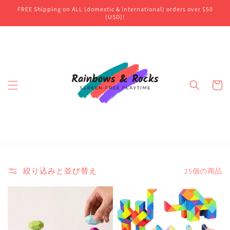
コンテ
FREE Shipping on ALL (domestic & international) orders over $50
ンツに
(USD)!
進む
カ
ー
ト
絞り込みと並び替え
25個の商品