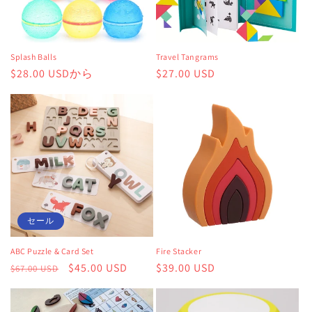
Splash Balls
Travel Tangrams
通
$28.00 USDから
通
$27.00 USD
常
常
価
価
格
格
セール
ABC Puzzle & Card Set
Fire Stacker
通
セ
$45.00 USD
通
$39.00 USD
$67.00 USD
常
ー
常
価
ル
価